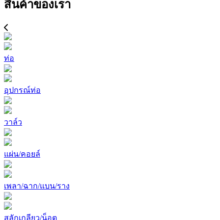
สินค้าของเรา
ท่อ
อุปกรณ์ท่อ
วาล์ว
แผ่น/คอยล์
เพลา/ฉาก/แบน/ราง
สลักเกลียว/น็อต