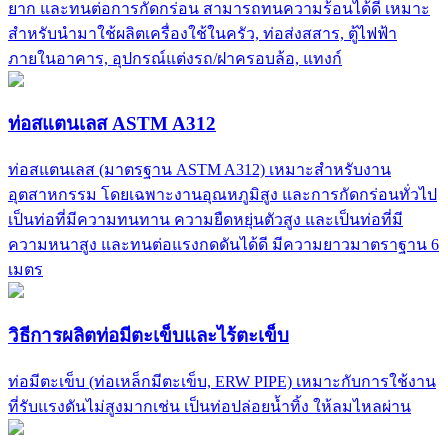
ยาก และทนต่อการกัดกร่อน สามารถทนความร้อนได้ดี เหมาะ
สำหรับนำมาใช้ผลิตเครื่องใช้ในครัว, ท่อส่งสสาร, ตู้ไฟฟ้า
ภายในอาคาร, อุปกรณ์แต่งรถ/ฝาครอบล้อ, แทงก์
ท่อสแตนเลส ASTM A312
ท่อสแตนเลส (มาตรฐาน ASTM A312) เหมาะสำหรับงาน
อุตสาหกรรม โดยเฉพาะงานอุณหภูมิสูง และการกัดกร่อนทั่วไป
เป็นท่อที่มีความทนทาน ความยืดหยุ่นตัวสูง และเป็นท่อที่มี
ความหนาสูง และทนต่อแรงกดดันได้ดี มีความยาวมาตราฐาน 6
เมตร
วิธีการผลิตท่อมีตะเข็บและไร้ตะเข็บ
ท่อมีตะเข็บ (ท่อเหล็กมีตะเข็บ, ERW PIPE) เหมาะกับการใช้งาน
ที่รับแรงดันไม่สูงมากเช่น เป็นท่อปล่อยน้ำทิ้ง ให้ลมไหลผ่าน