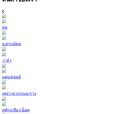
ท่อ
อุปกรณ์ท่อ
วาล์ว
แผ่น/คอยล์
เพลา/ฉาก/แบน/ราง
สลักเกลียว/น็อต