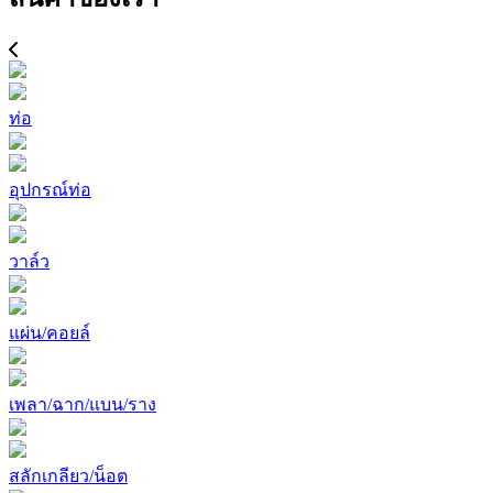
ท่อ
อุปกรณ์ท่อ
วาล์ว
แผ่น/คอยล์
เพลา/ฉาก/แบน/ราง
สลักเกลียว/น็อต