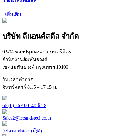
รางน้ำสแตนเลส
- เพิ่มเติม -
บริษัท ลีแอนด์สตีล จำกัด
92-94 ซอยปทุมคงคา ถนนตรีมิตร
สำนักงานสัมพันธวงศ์
เขตสัมพันธวงศ์ กรุงเทพฯ 10100
วันเวลาทำการ
จันทร์-เสาร์ 8.15 – 17.15 น.
66 (0) 2639-0140 ถึง 8
Sales2@leeandsteel.co.th
@Leeandsteel (มี@)