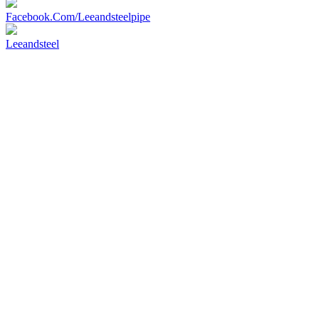
Facebook.Com/Leeandsteelpipe
Leeandsteel